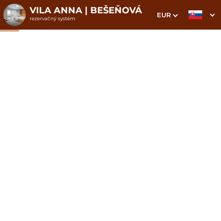
VILA ANNA | BEŠEŇOVÁ
EUR
rezervačný systém
1. Výber pobytu
2. Doplnkové služby
3. Vaše údaje
Apartmán 5
Dátum príchodu
Dátum odchodu
Prosím vyberte
Prosím vyberte
Inšpirujte sa akciovými pobytmi