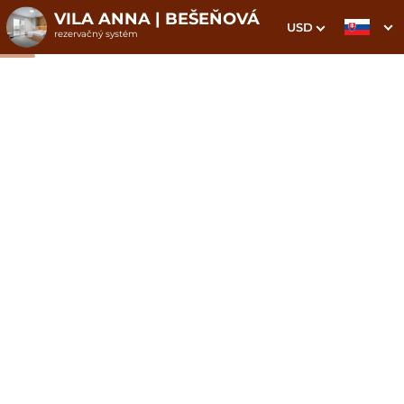
VILA ANNA | BEŠEŇOVÁ
USD
rezervačný systém
1. Výber pobytu
2. Doplnkové služby
3. Vaše údaje
Štúdiový apartmán 3
Dátum príchodu
Dátum odchodu
Prosím vyberte
Prosím vyberte
Inšpirujte sa akciovými pobytmi