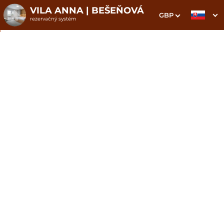
VILA ANNA | BEŠEŇOVÁ
GBP
rezervačný systém
1. Výber pobytu
2. Doplnkové služby
3. Vaše údaje
Tento pobyt Ti (pre) platí
ŠÉF!
Dátum príchodu
Dátum odchodu
Prosím vyberte
Prosím vyberte
Inšpirujte sa akciovými pobytmi