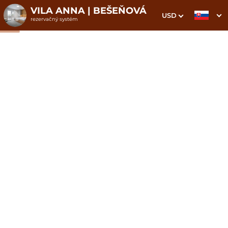
VILA ANNA | BEŠEŇOVÁ
USD
rezervačný systém
1. Výber pobytu
2. Doplnkové služby
3. Vaše údaje
Tento pobyt Ti (pre) platí
ŠÉF!
Dátum príchodu
Dátum odchodu
Prosím vyberte
Prosím vyberte
Inšpirujte sa akciovými pobytmi